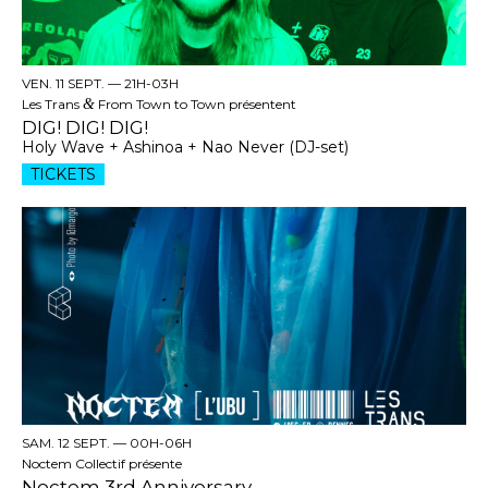
VEN. 11 SEPT. —
21H-03H
Les Trans
&
From Town to Town présentent
DIG! DIG! DIG!
Holy Wave + Ashinoa + Nao Never (DJ-set)
TICKETS
SAM. 12 SEPT. —
00H-06H
Noctem Collectif présente
Noctem 3rd Anniversary