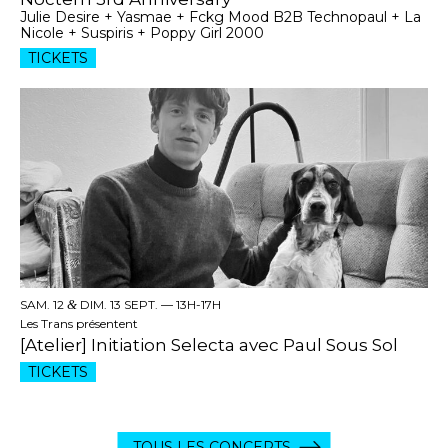
Julie Desire + Yasmae + Fckg Mood B2B Technopaul + La
Nicole + Suspiris + Poppy Girl 2000
TICKETS
SAM. 12
&
DIM. 13 SEPT. —
13H-17H
Les Trans présentent
[Atelier] Initiation Selecta avec Paul Sous Sol
TICKETS
TOUS LES CONCERTS