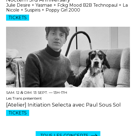
Julie Desire + Yasmae + Fckg Mood B2B Technopaul + La
Nicole + Suspiris + Poppy Girl 2000
TICKETS
SAM. 12
&
DIM. 13 SEPT. —
13H-17H
Les Trans présentent
[Atelier] Initiation Selecta avec Paul Sous Sol
TICKETS
TOUS LES CONCERTS