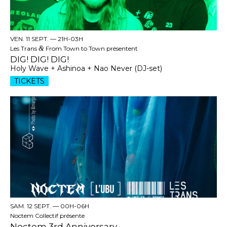
VEN. 11 SEPT. —
21H-03H
Les Trans
&
From Town to Town présentent
DIG! DIG! DIG!
Holy Wave + Ashinoa + Nao Never (DJ-set)
TICKETS
SAM. 12 SEPT. —
00H-06H
Noctem Collectif présente
Noctem 3rd Anniversary